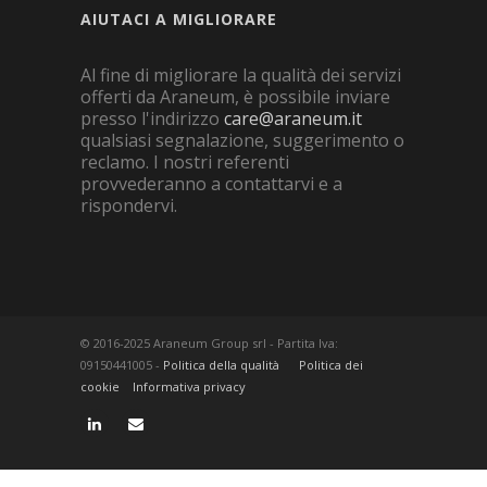
AIUTACI A MIGLIORARE
Al fine di migliorare la qualità dei servizi
offerti da Araneum, è possibile inviare
presso l'indirizzo
care@araneum.it
qualsiasi segnalazione, suggerimento o
reclamo. I nostri referenti
provvederanno a contattarvi e a
rispondervi.
© 2016-2025 Araneum Group srl - Partita Iva:
09150441005 -
Politica della qualità
Politica dei
cookie
Informativa privacy