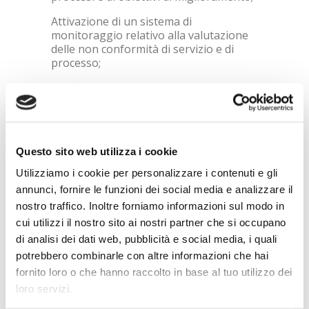
Attivazione di un sistema di
monitoraggio relativo alla valutazione
delle non conformità di servizio e di
processo;
Pianificazione, gestione, controllo di
realizzazione e di efficacia di azioni
preventive/correttive;
Monitoraggio dei fallimenti delle
Questo sito web utilizza i cookie
pianificazioni;
Utilizziamo i cookie per personalizzare i contenuti e gli
Monitoraggio delle risorse assorbite da
annunci, fornire le funzioni dei social media e analizzare il
processi e attività;
nostro traffico. Inoltre forniamo informazioni sul modo in
Formazione ed aggiornamento
cui utilizzi il nostro sito ai nostri partner che si occupano
continuo del personale;
di analisi dei dati web, pubblicità e social media, i quali
Selezione di professionisti collaboratori
potrebbero combinarle con altre informazioni che hai
titolati;
fornito loro o che hanno raccolto in base al tuo utilizzo dei
loro servizi.
Verifiche ispettive interne del sistema;