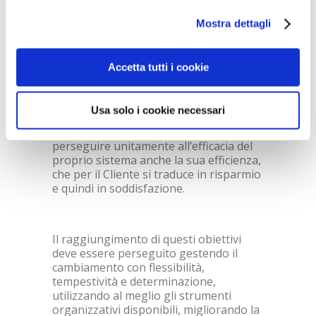
Riesame periodico del sistema da parte
della direzione aziendale e definizione di
Mostra dettagli
nuovi e ulteriori obiettivi.
Accetta tutti i cookie
Araneum Group
pianifica attentamente
tutte le attività al fine di controllare
Usa solo i cookie necessari
l’impiego delle risorse necessarie ai vari
processi aziendali con il chiaro scopo di
perseguire unitamente all’efficacia del
proprio sistema anche la sua efficienza,
che per il Cliente si traduce in risparmio
e quindi in soddisfazione.
Il raggiungimento di questi obiettivi
deve essere perseguito gestendo il
cambiamento con flessibilità,
tempestività e determinazione,
utilizzando al meglio gli strumenti
organizzativi disponibili, migliorando la